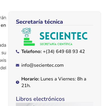
drán
Secretaría técnica
 en
zada
Telefono:
+(34) 649 68 93 42
e su
xis
info@secientec.com
del
Horario:
Lunes a Viernes: 8h a
21h.
Libros electrónicos