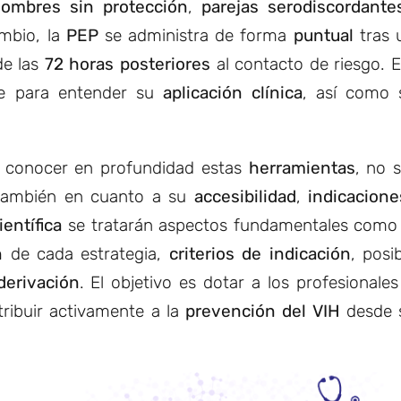
ombres sin protección
,
parejas serodiscordante
ambio, la
PEP
se administra de forma
puntual
tras 
de las
72 horas posteriores
al contacto de riesgo. E
e para entender su
aplicación clínica
, así como 
al conocer en profundidad estas
herramientas
, no 
 también en cuanto a su
accesibilidad
,
indicacione
ientífica
se tratarán aspectos fundamentales como 
n
de cada estrategia,
criterios de indicación
, posi
derivación
. El objetivo es dotar a los profesionale
ribuir activamente a la
prevención del VIH
desde 