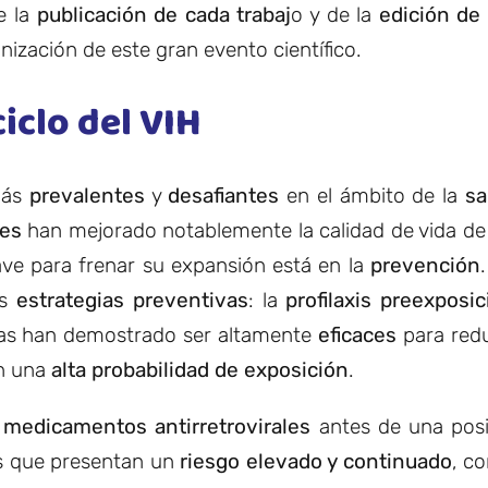
e la
publicación de cada trabaj
o y de la
edición de 
ización de este gran evento científico.
iclo del VIH
más
prevalentes
y
desafiantes
en el ámbito de la
sa
les
han mejorado notablemente la calidad de vida de 
lave para frenar su expansión está en la
prevención
os
estrategias preventivas
: la
profilaxis preexposic
as han demostrado ser altamente
eficaces
para redu
n una
alta probabilidad de exposición
.
e
medicamentos antirretrovirales
antes de una posi
nas que presentan un
riesgo elevado y continuado
, c