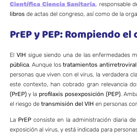
Científica Ciencia Sanitaria
, responsable d
libros
de actas del congreso, así como de la organ
PrEP y PEP: Rompiendo el c
El
VIH
sigue siendo una de las enfermedades 
pública
. Aunque los
tratamientos antirretrovira
personas que viven con el virus, la verdadera c
este contexto, han cobrado gran relevancia d
(PrEP)
y la
profilaxis posexposición (PEP)
. Amb
el riesgo de
transmisión del VIH
en personas co
La
PrEP
consiste en la administración diaria d
exposición al virus, y está indicada para perso