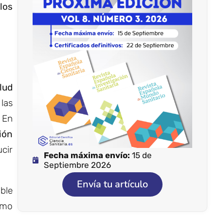
los
lud
las
. En
ión
cir
Fecha máxima envío:
15 de
Septiembre 2026
Envía tu artículo
ble
omo