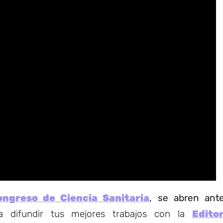
ongreso de Ciencia Sanitaria
, se abren ante
 difundir tus mejores trabajos con la
Editor