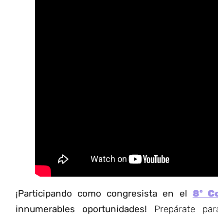
¡Participando como congresista en el
8º C
innumerables oportunidades!
Prepárate para