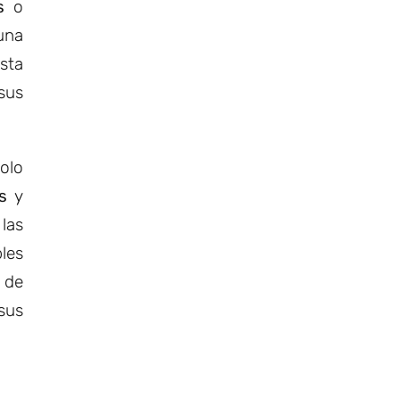
s
o
una
sta
sus
solo
s
y
las
bles
s de
sus