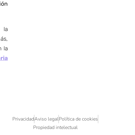
ión
 la
ás,
n la
ria
Privacidad
Aviso legal
Política de cookies
Propiedad intelectual