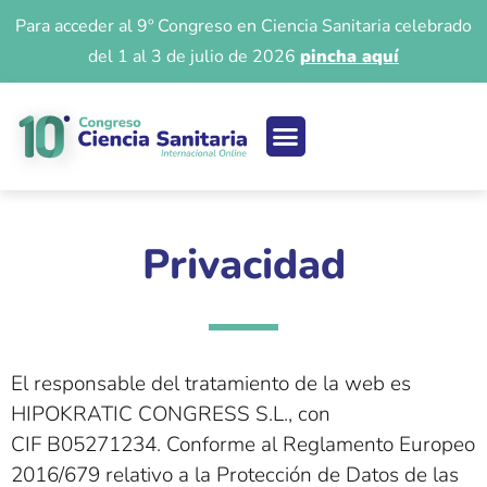
Para acceder al 9º Congreso en Ciencia Sanitaria celebrado
del 1 al 3 de julio de 2026
pincha aquí
Ciencia sanitaria
Acceso 9º Congreso
Iniciar Sesión
Privacidad
El responsable del tratamiento de la web es
HIPOKRATIC CONGRESS S.L., con
CIF B05271234. Conforme al Reglamento Europeo
2016/679 relativo a la Protección de Datos de las